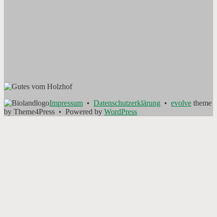
Impressum
•
Datenschutzerklärung
•
evolve
theme
by Theme4Press • Powered by
WordPress